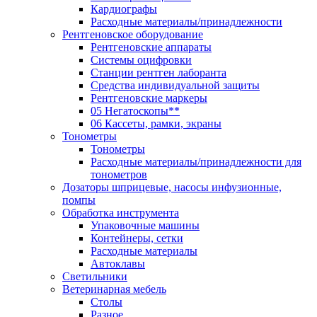
Кардиографы
Расходные материалы/принадлежности
Рентгеновское оборудование
Рентгеновские аппараты
Системы оцифровки
Станции рентген лаборанта
Средства индивидуальной защиты
Рентгеновские маркеры
05 Негатоскопы**
06 Кассеты, рамки, экраны
Тонометры
Тонометры
Расходные материалы/принадлежности для
тонометров
Дозаторы шприцевые, насосы инфузионные,
помпы
Обработка инструмента
Упаковочные машины
Контейнеры, сетки
Расходные материалы
Автоклавы
Светильники
Ветеринарная мебель
Столы
Разное