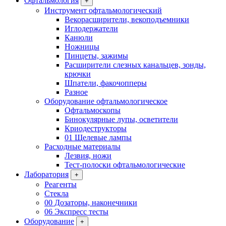
Офтальмология
+
Инструмент офтальмологический
Векорасширители, векоподъемники
Иглодержатели
Канюли
Ножницы
Пинцеты, зажимы
Расширители слезных канальцев, зонды,
крючки
Шпатели, факочопперы
Разное
Оборудование офтальмологическое
Офтальмоскопы
Бинокулярные лупы, осветители
Криодеструкторы
01 Щелевые лампы
Расходные материалы
Лезвия, ножи
Тест-полоски офтальмологические
Лаборатория
+
Реагенты
Стекла
00 Дозаторы, наконечники
06 Экспресс тесты
Оборудование
+