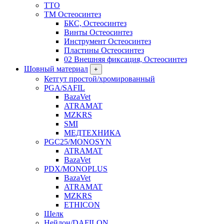
TTO
ТМ Остеосинтез
БКС, Остеосинтез
Винты Остеосинтез
Инструмент Остеосинтез
Пластины Остеосинтез
02 Внешняя фиксация, Остеосинтез
Шовный материал
+
Кетгут простой/хромированный
PGA/SAFIL
BazaVet
ATRAMAT
MZKRS
SMI
МЕДТЕХНИКА
PGC25/MONOSYN
ATRAMAT
BazaVet
PDX/MONOPLUS
BazaVet
ATRAMAT
MZKRS
ETHICON
Шелк
Нейлон/DAFILON