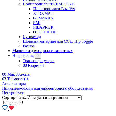
Полипропилен/PREMILENE
Полипропилен BazaVet
ATRAMAT
04 MZKRS
SMI
FILAPROP
06 ETHICON
Супрамид
Шовный материал для CCL, Hip Toggle
Разное
Машинки для стрижки животных
Неврология
+
Транспедикуляры
00 Кюретки
00 Микроскопы
03 Термостаты
Анализаторы
Принадлежности для лабораторного оборудования
Центрифуги
Сортировать:
Товаров:
69