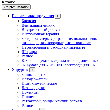
Каталог
Открыть каталог
Госпитальная продукция
+
Биопсия
Вентиляция легких
Внутривенный доступ
Инфузионная терапия
Зонды, катетеры уретральные, подключичные,
питающие, кислородные, отсасывающие
Перевязочный и расходный материал
Шприцы
Разное
Бахилы, перчатки, одежда для операционных
02 Бумага для УЗИ, ЭКГ, электроды для ЭКГ
Хирургия
+
Зажимы, цапки
Иглодержатели
Иглы хирургические
Лезвия, ручки
Ножницы
Пинцеты
Ретракторы, зонды, крючки, зеркала
Разное