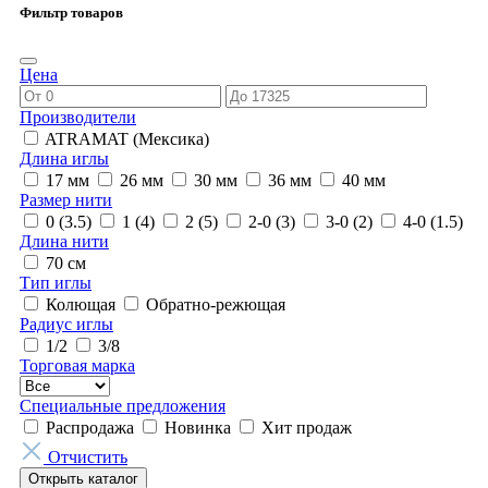
Фильтр товаров
Цена
Производители
ATRAMAT (Мексика)
Длина иглы
17 мм
26 мм
30 мм
36 мм
40 мм
Размер нити
0 (3.5)
1 (4)
2 (5)
2-0 (3)
3-0 (2)
4-0 (1.5)
Длина нити
70 см
Тип иглы
Колющая
Обратно-режющая
Радиус иглы
1/2
3/8
Торговая марка
Специальные предложения
Распродажа
Новинка
Хит продаж
Отчистить
Открыть каталог