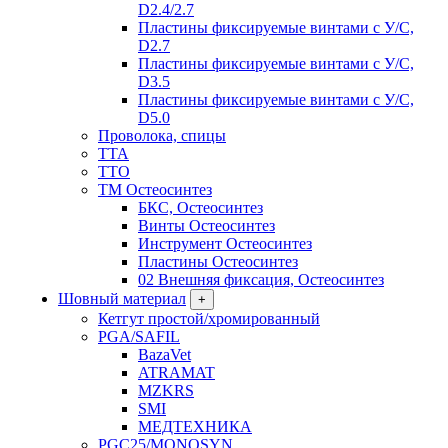
D2.4/2.7
Пластины фиксируемые винтами с У/С,
D2.7
Пластины фиксируемые винтами с У/С,
D3.5
Пластины фиксируемые винтами с У/С,
D5.0
Проволока, спицы
TTA
TTO
ТМ Остеосинтез
БКС, Остеосинтез
Винты Остеосинтез
Инструмент Остеосинтез
Пластины Остеосинтез
02 Внешняя фиксация, Остеосинтез
Шовный материал
+
Кетгут простой/хромированный
PGA/SAFIL
BazaVet
ATRAMAT
MZKRS
SMI
МЕДТЕХНИКА
PGC25/MONOSYN