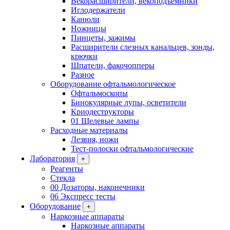
Векорасширители, векоподъемники
Иглодержатели
Канюли
Ножницы
Пинцеты, зажимы
Расширители слезных канальцев, зонды,
крючки
Шпатели, факочопперы
Разное
Оборудование офтальмологическое
Офтальмоскопы
Бинокулярные лупы, осветители
Криодеструкторы
01 Щелевые лампы
Расходные материалы
Лезвия, ножи
Тест-полоски офтальмологические
Лаборатория
+
Реагенты
Стекла
00 Дозаторы, наконечники
06 Экспресс тесты
Оборудование
+
Наркозные аппараты
Наркозные аппараты