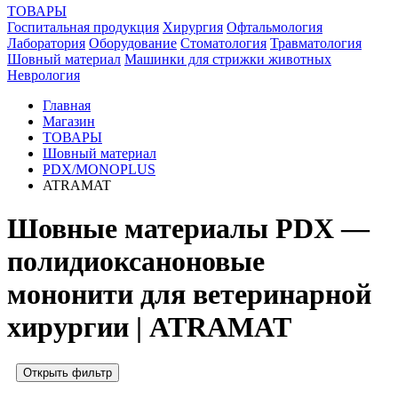
ТОВАРЫ
Госпитальная продукция
Хирургия
Офтальмология
Лаборатория
Оборудование
Стоматология
Травматология
Шовный материал
Машинки для стрижки животных
Неврология
Главная
Магазин
ТОВАРЫ
Шовный материал
PDX/MONOPLUS
ATRAMAT
Шовные материалы PDX —
полидиоксаноновые
мононити для ветеринарной
хирургии | ATRAMAT
Открыть фильтр