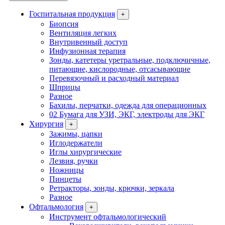
Госпитальная продукция
+
Биопсия
Вентиляция легких
Внутривенный доступ
Инфузионная терапия
Зонды, катетеры уретральные, подключичные,
питающие, кислородные, отсасывающие
Перевязочный и расходный материал
Шприцы
Разное
Бахилы, перчатки, одежда для операционных
02 Бумага для УЗИ, ЭКГ, электроды для ЭКГ
Хирургия
+
Зажимы, цапки
Иглодержатели
Иглы хирургические
Лезвия, ручки
Ножницы
Пинцеты
Ретракторы, зонды, крючки, зеркала
Разное
Офтальмология
+
Инструмент офтальмологический