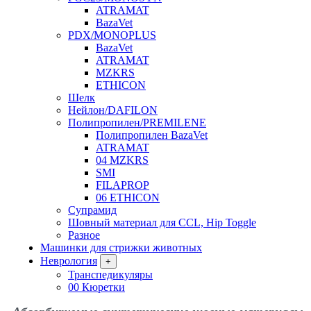
ATRAMAT
BazaVet
PDX/MONOPLUS
BazaVet
ATRAMAT
MZKRS
ETHICON
Шелк
Нейлон/DAFILON
Полипропилен/PREMILENE
Полипропилен BazaVet
ATRAMAT
04 MZKRS
SMI
FILAPROP
06 ETHICON
Супрамид
Шовный материал для CCL, Hip Toggle
Разное
Машинки для стрижки животных
Неврология
+
Транспедикуляры
00 Кюретки