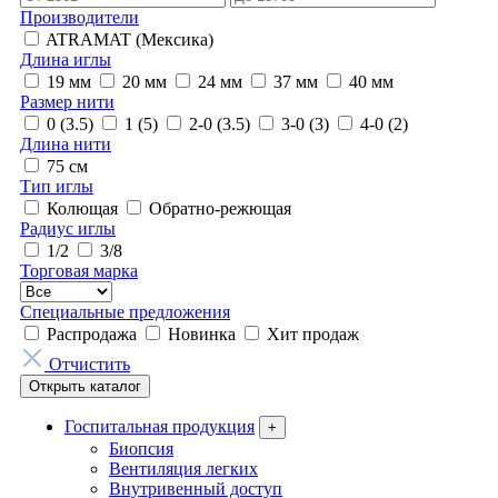
Производители
ATRAMAT (Мексика)
Длина иглы
19 мм
20 мм
24 мм
37 мм
40 мм
Размер нити
0 (3.5)
1 (5)
2-0 (3.5)
3-0 (3)
4-0 (2)
Длина нити
75 см
Тип иглы
Колющая
Обратно-режющая
Радиус иглы
1/2
3/8
Торговая марка
Специальные предложения
Распродажа
Новинка
Хит продаж
Отчистить
Открыть каталог
Госпитальная продукция
+
Биопсия
Вентиляция легких
Внутривенный доступ