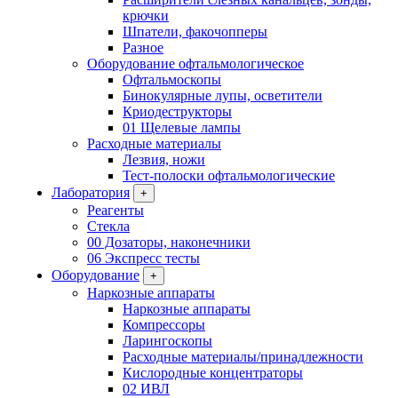
крючки
Шпатели, факочопперы
Разное
Оборудование офтальмологическое
Офтальмоскопы
Бинокулярные лупы, осветители
Криодеструкторы
01 Щелевые лампы
Расходные материалы
Лезвия, ножи
Тест-полоски офтальмологические
Лаборатория
+
Реагенты
Стекла
00 Дозаторы, наконечники
06 Экспресс тесты
Оборудование
+
Наркозные аппараты
Наркозные аппараты
Компрессоры
Ларингоскопы
Расходные материалы/принадлежности
Кислородные концентраторы
02 ИВЛ