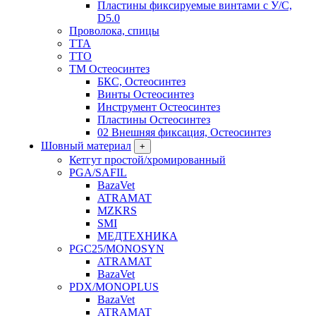
Пластины фиксируемые винтами с У/С,
D5.0
Проволока, спицы
TTA
TTO
ТМ Остеосинтез
БКС, Остеосинтез
Винты Остеосинтез
Инструмент Остеосинтез
Пластины Остеосинтез
02 Внешняя фиксация, Остеосинтез
Шовный материал
+
Кетгут простой/хромированный
PGA/SAFIL
BazaVet
ATRAMAT
MZKRS
SMI
МЕДТЕХНИКА
PGC25/MONOSYN
ATRAMAT
BazaVet
PDX/MONOPLUS
BazaVet
ATRAMAT