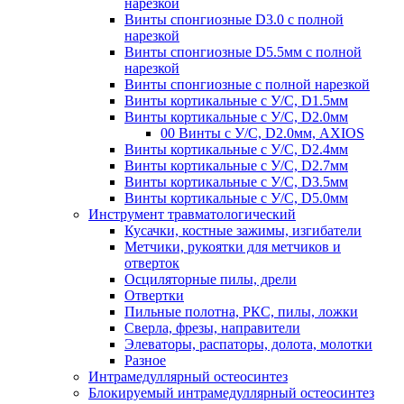
нарезкой
Винты спонгиозные D3.0 с полной
нарезкой
Винты спонгиозные D5.5мм с полной
нарезкой
Винты спонгиозные с полной нарезкой
Винты кортикальные с У/С, D1.5мм
Винты кортикальные с У/С, D2.0мм
00 Винты с У/С, D2.0мм, AXIOS
Винты кортикальные с У/С, D2.4мм
Винты кортикальные с У/С, D2.7мм
Винты кортикальные с У/С, D3.5мм
Винты кортикальные с У/С, D5.0мм
Инструмент травматологический
Кусачки, костные зажимы, изгибатели
Метчики, рукоятки для метчиков и
отверток
Осциляторные пилы, дрели
Отвертки
Пильные полотна, РКС, пилы, ложки
Сверла, фрезы, направители
Элеваторы, распаторы, долота, молотки
Разное
Интрамедуллярный остеосинтез
Блокируемый интрамедуллярный остеосинтез