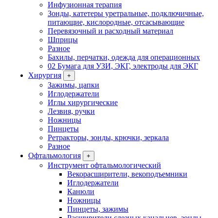
Инфузионная терапия
Зонды, катетеры уретральные, подключичные,
питающие, кислородные, отсасывающие
Перевязочный и расходный материал
Шприцы
Разное
Бахилы, перчатки, одежда для операционных
02 Бумага для УЗИ, ЭКГ, электроды для ЭКГ
Хирургия
+
Зажимы, цапки
Иглодержатели
Иглы хирургические
Лезвия, ручки
Ножницы
Пинцеты
Ретракторы, зонды, крючки, зеркала
Разное
Офтальмология
+
Инструмент офтальмологический
Векорасширители, векоподъемники
Иглодержатели
Канюли
Ножницы
Пинцеты, зажимы
Расширители слезных канальцев, зонды,