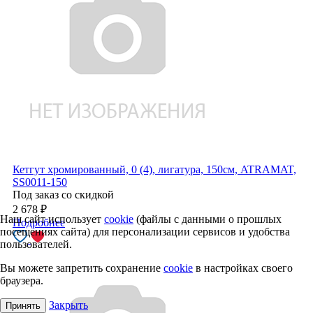
Кетгут хромированный, 0 (4), лигатура, 150см, ATRAMAT,
SS0011-150
Под заказ со скидкой
2 678
₽
Наш сайт использует
cookie
(файлы с данными о прошлых
Подробнее
посещениях сайта) для персонализации сервисов и удобства
пользователей.
Вы можете запретить сохранение
cookie
в настройках своего
браузера.
Закрыть
Принять